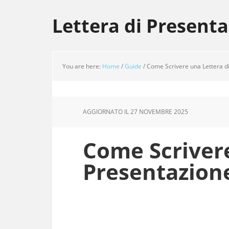
Skip
Skip
Skip
to
to
to
Lettera di Present
main
primary
footer
content
sidebar
You are here:
Home
/
Guide
/
Come Scrivere una Lettera di
AGGIORNATO IL
27 NOVEMBRE 2025
Come Scrivere
Presentazione