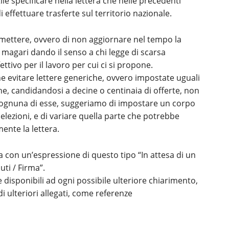
tile specificare nella lettera che nelle precedenti
i effettuare trasferte sul territorio nazionale.
mettere, ovvero di non aggiornare nel tempo la
, magari dando il senso a chi legge di scarsa
ttivo per il lavoro per cui ci si propone.
e evitare lettere generiche, ovvero impostate uguali
he, candidandosi a decine o centinaia di offerte, non
r ognuna di esse, suggeriamo di impostare un corpo
elezioni, e di variare quella parte che potrebbe
mente la lettera.
era con un’espressione di questo tipo “In attesa di un
uti / Firma”.
 disponibili ad ogni possibile ulteriore chiarimento,
di ulteriori allegati, come referenze