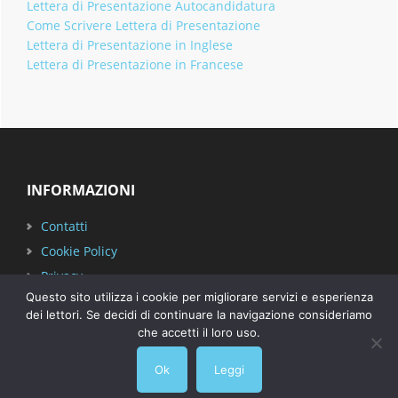
Lettera di Presentazione Autocandidatura
Come Scrivere Lettera di Presentazione
Lettera di Presentazione in Inglese
Lettera di Presentazione in Francese
Footer
INFORMAZIONI
Contatti
Cookie Policy
Privacy
Questo sito utilizza i cookie per migliorare servizi e esperienza
dei lettori. Se decidi di continuare la navigazione consideriamo
che accetti il loro uso.
Ok
Leggi