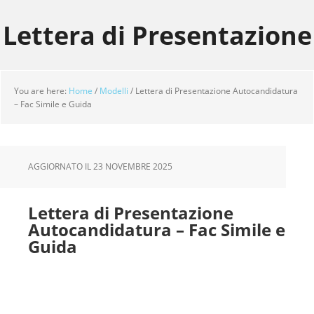
Skip
Skip
Skip
to
to
to
Lettera di Presentazione
main
primary
footer
content
sidebar
You are here:
Home
/
Modelli
/
Lettera di Presentazione Autocandidatura
– Fac Simile e Guida
AGGIORNATO IL
23 NOVEMBRE 2025
Lettera di Presentazione
Autocandidatura – Fac Simile e
Guida