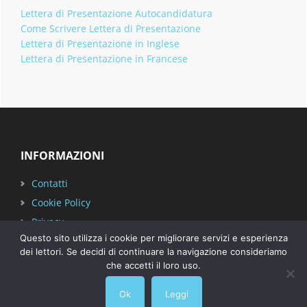
Lettera di Presentazione Autocandidatura
Come Scrivere Lettera di Presentazione
Lettera di Presentazione in Inglese
Lettera di Presentazione in Francese
Footer
INFORMAZIONI
Contatti
Cookie Policy
Privacy
Questo sito utilizza i cookie per migliorare servizi e esperienza
dei lettori. Se decidi di continuare la navigazione consideriamo
che accetti il loro uso.
Ok
Leggi