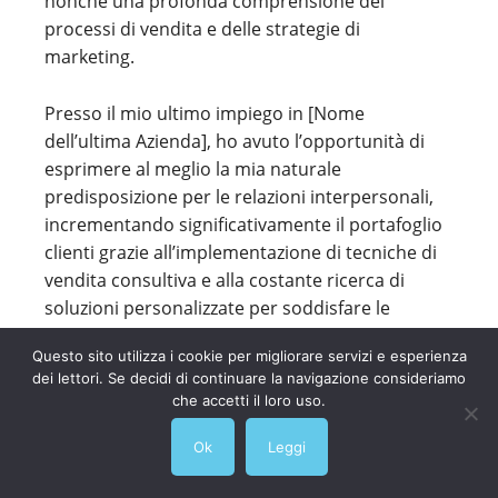
nonché una profonda comprensione dei
processi di vendita e delle strategie di
marketing.
Presso il mio ultimo impiego in [Nome
dell’ultima Azienda], ho avuto l’opportunità di
esprimere al meglio la mia naturale
predisposizione per le relazioni interpersonali,
incrementando significativamente il portafoglio
clienti grazie all’implementazione di tecniche di
vendita consultiva e alla costante ricerca di
soluzioni personalizzate per soddisfare le
esigenze dei clienti.
Questo sito utilizza i cookie per migliorare servizi e esperienza
dei lettori. Se decidi di continuare la navigazione consideriamo
Sono convinto che il mio approccio orientato al
che accetti il loro uso.
risultato e la mia resilienza nello sviluppare
nuove opportunità di business siano asset
Ok
Leggi
fondamentali che sarei entusiasta di portare in