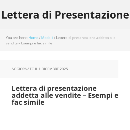
Skip
Skip
Skip
to
to
to
Lettera di Presentazione
main
primary
footer
content
sidebar
You are here:
Home
/
Modelli
/
Lettera di presentazione addetta alle
vendite – Esempi e fac simile
AGGIORNATO IL
1 DICEMBRE 2025
Lettera di presentazione
addetta alle vendite – Esempi e
fac simile