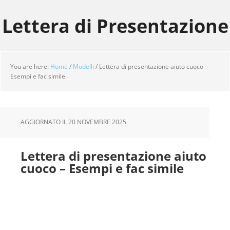
Skip
Skip
Skip
to
to
to
Lettera di Presentazione
main
primary
footer
content
sidebar
You are here:
Home
/
Modelli
/
Lettera di presentazione aiuto cuoco –
Esempi e fac simile
AGGIORNATO IL
20 NOVEMBRE 2025
Lettera di presentazione aiuto
cuoco – Esempi e fac simile