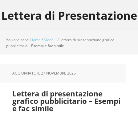
Skip
Skip
Skip
to
to
to
Lettera di Presentazione
main
primary
footer
content
sidebar
You are here:
Home
/
Modelli
/
Lettera di presentazione grafico
pubblicitario – Esempi e fac simile
AGGIORNATO IL
27 NOVEMBRE 2025
Lettera di presentazione
grafico pubblicitario – Esempi
e fac simile