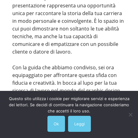
presentazione rappresenta una opportunità
unica per raccontare la storia della tua carriera
in modo personale e coinvolgente. È lo spazio in
cui puoi dimostrare non soltanto le tue abilità
tecniche, ma anche la tua capacità di
comunicare e di empatizzare con un possibile
cliente o datore di lavoro.
Con la guida che abbiamo condiviso, sei ora
equipaggiato per affrontare questa sfida con
fiducia e creatività. In bocca al lupo per la tua
ricerca di lavoro nel mondo del graphic design
pubblicitario. Dal giusto equilibrio tra
Questo sito utilizza i cookie per migliorare servizi e esperienza
dei lettori. Se decidi di continuare la navigazione consideriamo
professionalità e creatività alla chiarezza e
che accetti il loro uso.
concisione del tuo linguaggio, ogni dettaglio può
fare la differenza. Quindi, affila la tua matita,
Ok
Leggi
metti in moto la tua creatività e inizia a scrivere
quella lettera di presentazione che aprirà le