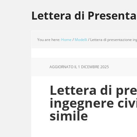
Skip
Skip
Skip
to
to
to
Lettera di Present
main
primary
footer
content
sidebar
You are here:
Home
/
Modelli
/
Lettera di presentazione ing
AGGIORNATO IL
1 DICEMBRE 2025
Lettera di pr
ingegnere civ
simile