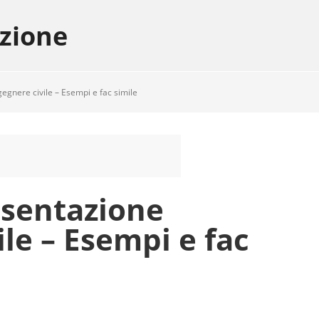
azione
egnere civile – Esempi e fac simile
esentazione
ile – Esempi e fac