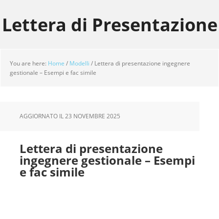
Skip
Skip
Skip
to
to
to
Lettera di Presentazione
main
primary
footer
content
sidebar
You are here:
Home
/
Modelli
/
Lettera di presentazione ingegnere
gestionale – Esempi e fac simile
AGGIORNATO IL
23 NOVEMBRE 2025
Lettera di presentazione
ingegnere gestionale – Esempi
e fac simile