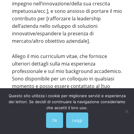
impegno nell’innovazione/della sua crescita
impetuosa/ecc.], e sono ansioso di portare il mio
contributo per [rafforzare la leadership
dell’azienda nello sviluppo di soluzioni
innovative/espandere la presenza di
mercato/altro obiettivo aziendale].
Allego il mio curriculum vitae, che fornisce
ulteriori dettagli sulla mia esperienza
professionale e sul mio background accademico.
Sono disponibile per un colloquio in qualsiasi
momento e posso essere contattato al [tuo
numero di telefono] o all’indirizzo email [tuo
Questo sito utilizza i cookie per migliorare servizi e esperienza
indirizzo email].
dei lettori. Se decidi di continuare la navigazione consideriamo
che accetti il loro uso.
La ringrazio anticipatamente per aver preso in
Ok
Leggi
considerazione la mia candidatura. Spero di
avere l’opportunità di discutere in dettaglio