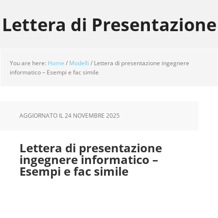
Skip
Skip
Skip
to
to
to
Lettera di Presentazione
main
primary
footer
content
sidebar
You are here:
Home
/
Modelli
/
Lettera di presentazione ingegnere
informatico – Esempi e fac simile
AGGIORNATO IL
24 NOVEMBRE 2025
Lettera di presentazione
ingegnere informatico –
Esempi e fac simile