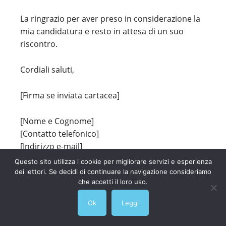
La ringrazio per aver preso in considerazione la
mia candidatura e resto in attesa di un suo
riscontro.
Cordiali saluti,
[Firma se inviata cartacea]
[Nome e Cognome]
[Contatto telefonico]
[Indirizzo e-mail]
[LinkedIn – se disponibile]
Questo sito utilizza i cookie per migliorare servizi e esperienza
[Eventuale sito personale/professionale – se
dei lettori. Se decidi di continuare la navigazione consideriamo
che accetti il loro uso.
disponibile]
Ok
Leggi
Conclusioni