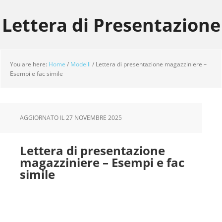
Skip
Skip
Skip
to
to
to
Lettera di Presentazione
main
primary
footer
content
sidebar
You are here:
Home
/
Modelli
/
Lettera di presentazione magazziniere –
Esempi e fac simile
AGGIORNATO IL
27 NOVEMBRE 2025
Lettera di presentazione
magazziniere – Esempi e fac
simile