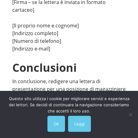
[Firma – se la lettera è inviata in formato
cartaceo]
[Il proprio nome e cognome]
[Indirizzo completo]
[Numero di telefono]
[Indirizzo e-mail]
Conclusioni
In conclusione, redigere una lettera di
presentazione per una posizione di magazziniere
richiede un approccio mirato che sottolinei le
Questo sito utilizza i cookie per migliorare servizi e esperienza
tue competenze specifiche, esperienza e la tua
dei lettori. Se decidi di continuare la navigazione consideriamo
che accetti il loro uso.
capacità di contribuire efficacemente alle
operazioni di un magazzino. Ricorda di
Ok
Leggi
personalizzare ogni lettera per la posizione
specifica per cui ti stai candidando, mettendo in