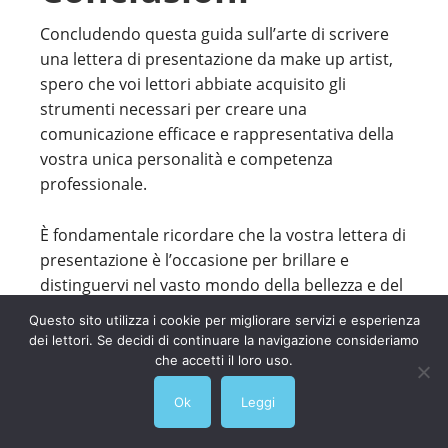
Concludendo questa guida sull’arte di scrivere
una lettera di presentazione da make up artist,
spero che voi lettori abbiate acquisito gli
strumenti necessari per creare una
comunicazione efficace e rappresentativa della
vostra unica personalità e competenza
professionale.
È fondamentale ricordare che la vostra lettera di
presentazione è l’occasione per brillare e
distinguervi nel vasto mondo della bellezza e del
make-up. Assicuratevi di enfatizzare la vostra
Questo sito utilizza i cookie per migliorare servizi e esperienza
passione per l’arte del make-up, la vostra
dei lettori. Se decidi di continuare la navigazione consideriamo
esperienza, e il desiderio di crescere e
che accetti il loro uso.
contribuire al team con cui aspirate a lavorare.
Ok
Leggi
Non abbiate paura di mostrare la vostra
creatività, ma assicuratevi di mantenere un