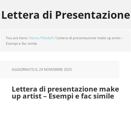
Skip
Skip
Skip
to
to
to
Lettera di Presentazione
main
primary
footer
content
sidebar
You are here:
Home
/
Modelli
/
Lettera di presentazione make up artist –
Esempi e fac simile
AGGIORNATO IL
29 NOVEMBRE 2025
Lettera di presentazione make
up artist – Esempi e fac simile