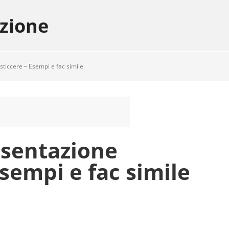
azione
sticcere – Esempi e fac simile
esentazione
Esempi e fac simile