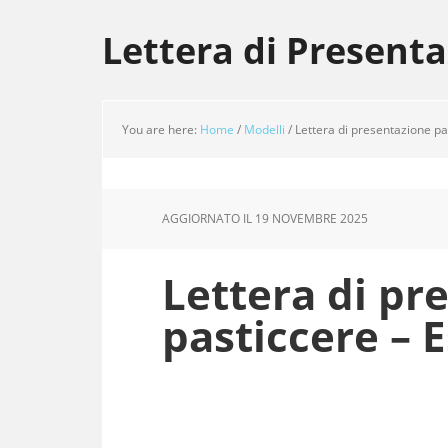
Skip
Skip
Skip
to
to
to
Lettera di Present
main
primary
footer
content
sidebar
You are here:
Home
/
Modelli
/
Lettera di presentazione pa
AGGIORNATO IL
19 NOVEMBRE 2025
Lettera di pr
pasticcere – 