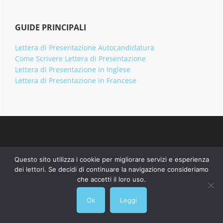
GUIDE PRINCIPALI
Lettera di Presentazione Autocandidatura
Come Scrivere Lettera di Presentazione
Lettera di Presentazione in Inglese
Lettera di Presentazione in Francese
Footer
INFORMAZIONI
Questo sito utilizza i cookie per migliorare servizi e esperienza
dei lettori. Se decidi di continuare la navigazione consideriamo
Contatti
che accetti il loro uso.
Cookie Policy
Privacy
Ok
Leggi