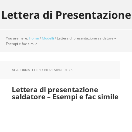
Skip
Skip
Skip
to
to
to
Lettera di Presentazione
main
primary
footer
content
sidebar
You are here:
Home
/
Modelli
/
Lettera di presentazione saldatore –
Esempi e fac simile
AGGIORNATO IL
17 NOVEMBRE 2025
Lettera di presentazione
saldatore – Esempi e fac simile