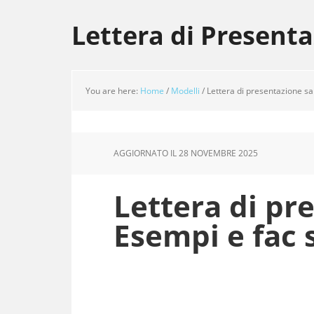
Skip
Skip
Skip
to
to
to
Lettera di Present
main
primary
footer
content
sidebar
You are here:
Home
/
Modelli
/
Lettera di presentazione sa
AGGIORNATO IL
28 NOVEMBRE 2025
Lettera di pr
Esempi e fac 