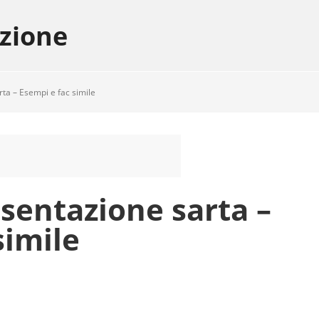
azione
rta – Esempi e fac simile
esentazione sarta –
simile