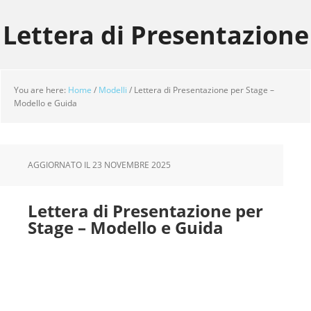
Skip
Skip
Skip
to
to
to
Lettera di Presentazione
main
primary
footer
content
sidebar
You are here:
Home
/
Modelli
/
Lettera di Presentazione per Stage –
Modello e Guida
AGGIORNATO IL
23 NOVEMBRE 2025
Lettera di Presentazione per
Stage – Modello e Guida